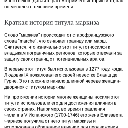
много веков. Давайте рассмотрим его историю и то, как
он менялся с течением времени.
Краткая история титула маркиза
Слово "маркиза" происходит от старофранцузского
слова "marche", что означает границу или марш.
Считается, что изначально этот титул относился к
владыкам пограничных регионов, которые отвечали за
защиту своих границ от потенциальных врагов.
Впервые этот титул был использован в 1277 году, когда
Людовик IX пожаловал его своей невестке Бланш де
Гурне. Это положило начало длинной череде женщин-
дворянок с титулом маркизы.
На протяжении истории многие женщины носили этот
титул и использовали его для достижения влияния в
своих странах. Например, во время правления
Филиппа V Испанского (1700-1746) его жена Елизавета
Фарнезе получила от него титул маркизы и
использовала обретенное влияние для продвижения