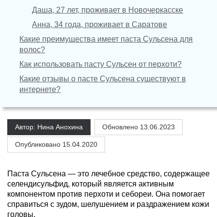
Даша, 27 лет, проживает в Новочеркасске
Анна, 34 года, проживает в Саратове
Какие преимущества имеет паста Сульсена для
волос?
Как использовать пасту Сульсен от перхоти?
Какие отзывы о пасте Сульсена существуют в
интернете?
Автор: Нина Анохина
Обновлено
13.06.2023
Опубликовано 15.04.2020
Паста Сульсена — это лечебное средство, содержащее
селендисульфид, который является активным
компонентом против перхоти и себореи. Она помогает
справиться с зудом, шелушением и раздражением кожи
головы.