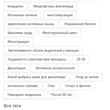
морщины
Микрофлора влагалища
Интимная гигиена
миостимуляция
укрепления интимных мышц
Упражнения Кегеля
Красивая грудь
Менструальный цикл
Менструация
Увеличивается объем выделений у женщин
Ухудшается самочувствие женщины
18-35
Депиляция
Интимная косметология
Какой выбрать крем для депиляции
Уход за телом
интимные стрижки
Секс
Спорт и фитнес
Народная медицина
После 50 лет
Косметология
Травы