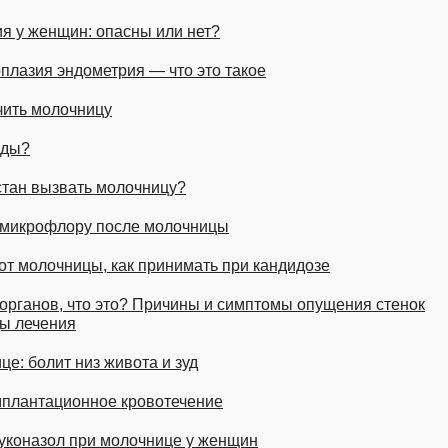
я у женщин: опасны или нет?
плазия эндометрия — что это такое
чить молочницу
оды?
стан вызвать молочницу?
ь микрофлору после молочницы
т молочницы, как принимать при кандидозе
органов, что это? Причины и симптомы опущения стенок
ды лечения
е: болит низ живота и зуд
мплантационное кровотечение
уконазол при молочнице у женщин