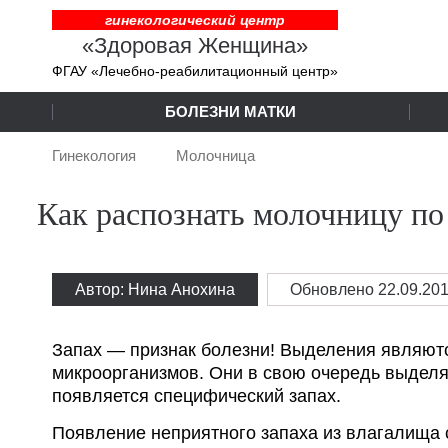
гинекологический центр
«Здоровая Женщина»
ФГАУ «Лечебно-реабилитационный центр»
БОЛЕЗНИ МАТКИ
Гинекология
Молочница
Как распознать молочницу по
Автор: Нина Анохина
Обновлено
22.09.20
Запах — признак болезни! Выделения являютс
микроорганизмов. Они в свою очередь выдел
появляется специфический запах.
Появление неприятного запаха из влагалища 