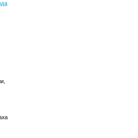
ода
и,
аха