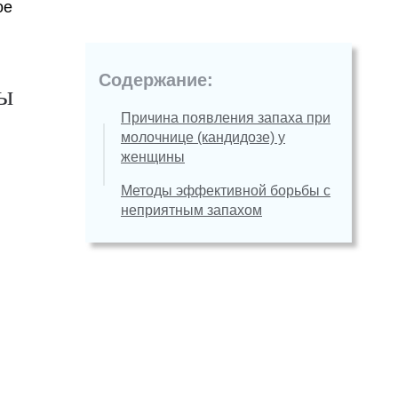
ое
Содержание:
ны
Причина появления запаха при
молочнице (кандидозе) у
женщины
Методы эффективной борьбы с
неприятным запахом