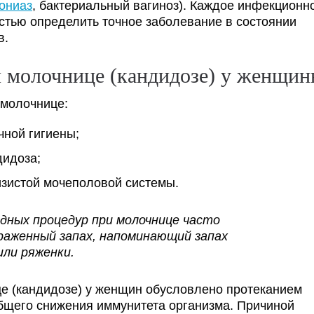
ониаз
, бактериальный вагиноз). Каждое инфекционн
остью определить точное заболевание в состоянии
в.
и молочнице (кандидозе) у женщи
 молочнице:
ной гигиены;
дидоза;
изистой мочеполовой системы.
дных процедур при молочнице часто
аженный запах, напоминающий запах
или ряженки.
е (кандидозе) у женщин обусловлено протеканием
бщего снижения иммунитета организма. Причиной