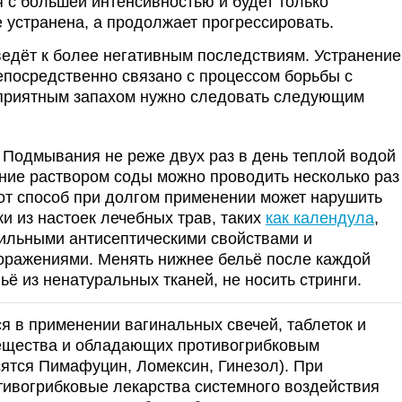
 с большей интенсивностью и будет только
е устранена, а продолжает прогрессировать.
едёт к более негативным последствиям. Устранение
непосредственно связано с процессом борьбы с
еприятным запахом нужно следовать следующим
. Подмывания не реже двух раз в день теплой водой
ние раствором соды можно проводить несколько раз
тот способ при долгом применении может нарушить
и из настоек лечебных трав, таких
как календула
,
сильными антисептическими свойствами и
оражениями. Менять нижнее бельё после каждой
ё из ненатуральных тканей, не носить стринги.
я в применении вагинальных свечей, таблеток и
вещества и обладающих противогрибковым
сятся Пимафуцин, Ломексин, Гинезол). При
тивогрибковые лекарства системного воздействия