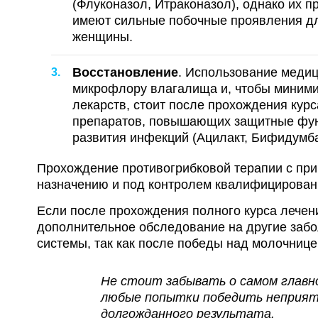
(Флуконазол, Итраконазол), однако их п
имеют сильные побочные проявления дл
женщины.
Восстановление
. Использование медиц
микрофлору влагалища и, чтобы миними
лекарств, стоит после прохождения кур
препаратов, повышающих защитные фун
развития инфекций (Ацилакт, Бифидумба
Прохождение противогрибковой терапии с пр
назначению и под контролем квалифицирован
Если после прохождения полного курса лечени
дополнительное обследование на другие заб
системы, так как после победы над молочницей
Не стоит забывать о самом главно
любые попытки победить неприятн
долгожданного результата.