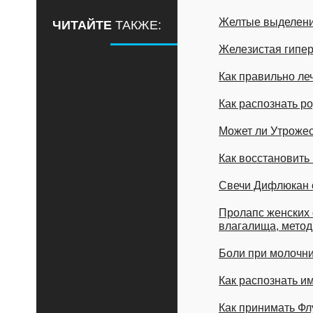
Желтые выделени
ЧИТАЙТЕ
ТАКЖЕ:
Железистая гипер
Как правильно ле
Как распознать р
Может ли Утроже
Как восстановит
Свечи Дифлюкан о
Пролапс женских 
влагалища, мето
Боли при молочниц
Как распознать и
Как принимать Фл