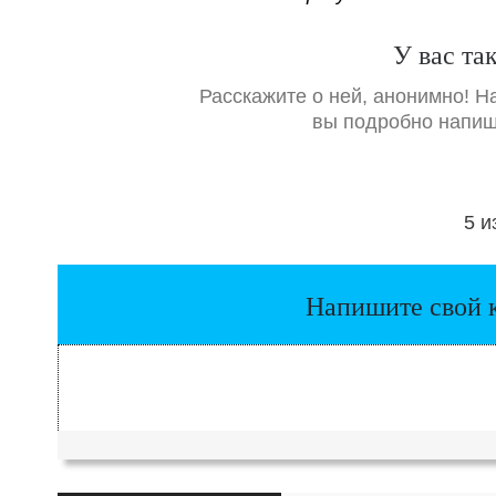
У вас та
Расскажите о ней, анонимно! Н
вы подробно напиш
5 и
Напишите свой 