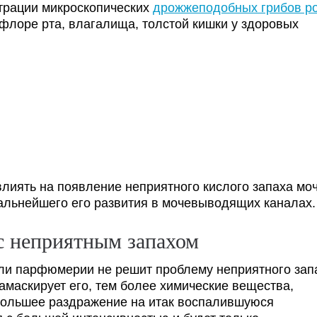
трации микроскопических
дрожжеподобных грибов р
флоре рта, влагалища, толстой кишки у здоровых
лиять на появление неприятного кислого запаха моч
дальнейшего его развития в мочевыводящих каналах.
с неприятным запахом
или парфюмерии не решит проблему неприятного зап
замаскирует его, тем более химические вещества,
 большее раздражение на итак воспалившуюся