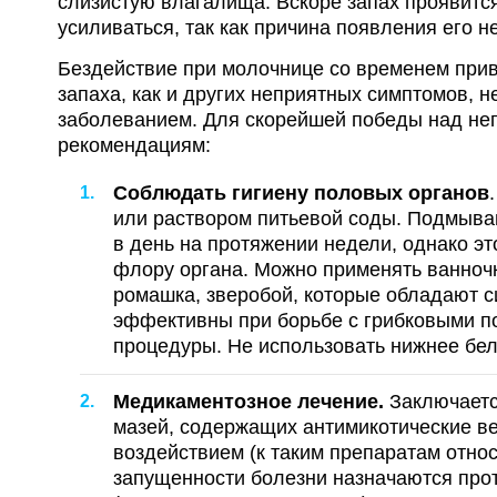
слизистую влагалища. Вскоре запах проявится
усиливаться, так как причина появления его н
Бездействие при молочнице со временем прив
запаха, как и других неприятных симптомов, 
заболеванием. Для скорейшей победы над н
рекомендациям:
Соблюдать гигиену половых органов
или раствором питьевой соды. Подмыва
в день на протяжении недели, однако э
флору органа. Можно применять ванночк
ромашка, зверобой, которые обладают 
эффективны при борьбе с грибковыми п
процедуры. Не использовать нижнее бель
Медикаментозное лечение.
Заключаетс
мазей, содержащих антимикотические 
воздействием (к таким препаратам отно
запущенности болезни назначаются про