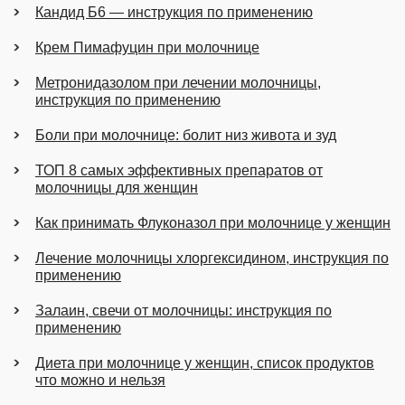
Кандид Б6 — инструкция по применению
Крем Пимафуцин при молочнице
Метронидазолом при лечении молочницы,
инструкция по применению
Боли при молочнице: болит низ живота и зуд
ТОП 8 самых эффективных препаратов от
молочницы для женщин
Как принимать Флуконазол при молочнице у женщин
Лечение молочницы хлоргексидином, инструкция по
применению
Залаин, свечи от молочницы: инструкция по
применению
Диета при молочнице у женщин, список продуктов
что можно и нельзя