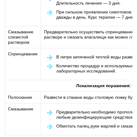
Длительность лечения — 3 дня.
При сильном проявлении симптомов мо
дважды в день. Курс терапии — 7 дней.
Смазывание
Предварительно осуществить спринцевание. З
слизистой
растворе и смазать влагалище как можно глу
раствором
Спринцевание
В литре кипяченой теплой воды развест
Количество процедур и используемых т
лабораторных исследований.
Локализация поражения: К
Полоскание
Развести в стакане воды столовую ложку буры 
Смазывание
Предварительно необходимо прополоск
любым дезинфицирующим средством.
Обмотать палец руки марлей и смазать