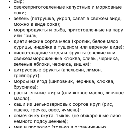
сыр;
свежеприготовленные капустные и морковные
соки
;
зелень (петрушка, укроп, салат в свежем виде,
можно в виде сока);
морепродукты и рыба, приготовленные на пару
или гриль;
диетические сорта мяса (кролик, белое мясо
курицы, индейка в тушеном или вареном виде);
кисло-сладкие ягоды и фрукты (свежие или
свежезамороженные клюква, сливы, черника,
зеленые яблоки, черника, вишня);
цитрусовые фрукты (апельсин, лимон,
грейпфрут);
морсы из ягод (шиповник, черника, клюква,
брусника);
растительные жиры (оливковое масло, льняное
масло);
каши из цельнозерновых сортов круп (рис,
пшено, гречка, овес, ячмень);
семечки кунжута, тыквы (не обжаренные либо
немного подсушенные);
мед и прополис (только в ограниченных