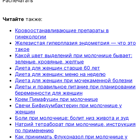
Распечатать
Читайте
также:
Кровоостанавливающие препараты в
гинекологии
Железистая гиперплазия эндометрия — что это
такое
Какой цвет выделений при молочнице бывает:
зеленые, кровяные, желтые
Диета для женщин старше 60 лет
Диета для женщин: меню на неделю
Диета для женщин при мочекаменной болезни
Диеты и правильное питание при планировании
беременности для женщин
Крем Пимафуцин при молочнице
Свечи Бифидумбактерин при молочнице у
женщин
Боли при молочнице: болит низ живота и зуд
Натрий тетраборат при молочнице, инструкция
по применению
Как принимать Флуконазол при молочнице у