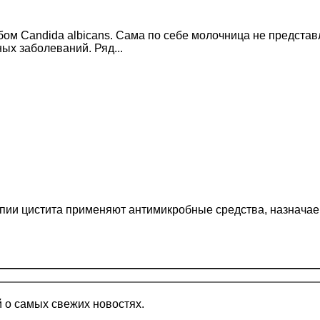
м Candida albicans. Сама по себе молочница не представ
х заболеваний. Ряд...
рапии цистита применяют антимикробные средства, назнача
 о самых свежих новостях.