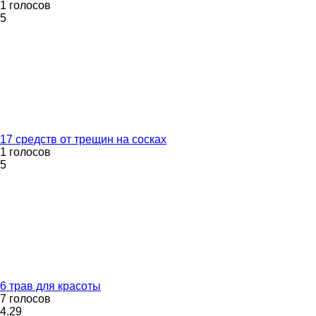
1 голосов
5
17 средств от трещин на сосках
1 голосов
5
6 трав для красоты
7 голосов
4.29