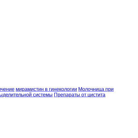
ечение
мирамистин в гинекологии
Молочница при
ыделительной системы
Препараты от цистита