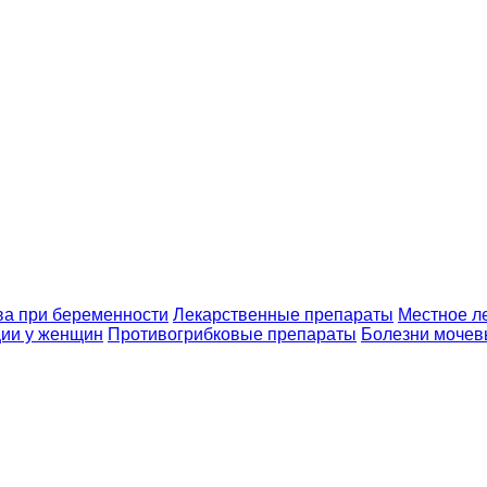
ва при беременности
Лекарственные препараты
Местное л
ии у женщин
Противогрибковые препараты
Болезни мочев