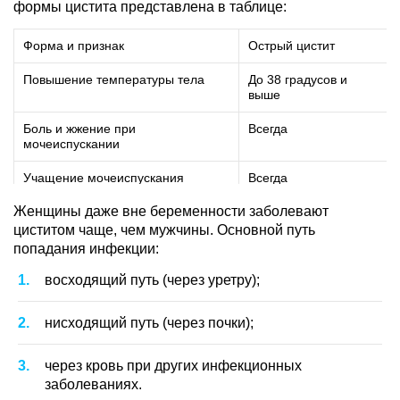
формы цистита представлена в таблице:
Форма и признак
Острый цистит
Повышение температуры тела
До 38 градусов и
выше
Боль и жжение при
Всегда
мочеиспускании
Учащение мочеиспускания
Всегда
Женщины даже вне беременности заболевают
Боль внизу живота над лоном
Часто
циститом чаще, чем мужчины. Основной путь
Недержание мочи
Часто
попадания инфекции:
Кровь и гной в моче
восходящий путь (через уретру);
Часто
нисходящий путь (через почки);
через кровь при других инфекционных
заболеваниях.