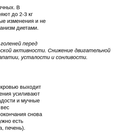
ячных. В
яют до 2-3 кг
ые изменения и не
ганизм диетами.
голеней перед
ской активности. Снижение двигательной
апатии, усталости и сонливости.
 кровью выходит
нения усиливают
адости и мучные
 вес
 окончания снова
ужно есть
, печень).