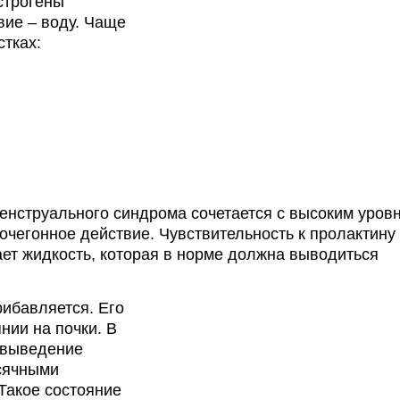
строгены
вие – воду. Чаще
стках:
енструального синдрома сочетается с высоким уров
очегонное действие. Чувствительность к пролактину
ает жидкость, которая в норме должна выводиться
ибавляется. Его
нии на почки. В
и выведение
сячными
 Такое состояние