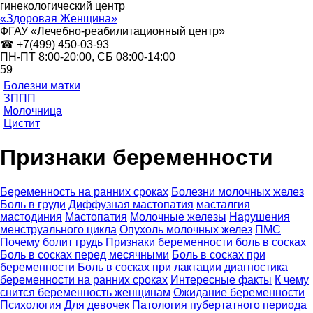
гинекологический центр
«Здоровая Женщина»
ФГАУ «Лечебно-реабилитационный центр»
☎ +7(499) 450-03-93
ПН-ПТ 8:00-20:00,
СБ
08:00-14:00
59
Болезни матки
ЗППП
Молочница
Цистит
Признаки беременности
Беременность на ранних сроках
Болезни молочных желез
Боль в груди
Диффузная мастопатия
масталгия
мастодиния
Мастопатия
Молочные железы
Нарушения
менструального цикла
Опухоль молочных желез
ПМС
Почему болит грудь
Признаки беременности
боль в сосках
Боль в сосках перед месячными
Боль в сосках при
беременности
Боль в сосках при лактации
диагностика
беременности на ранних сроках
Интересные факты
К чему
снится беременность женщинам
Ожидание беременности
Психология
Для девочек
Патология пубертатного периода