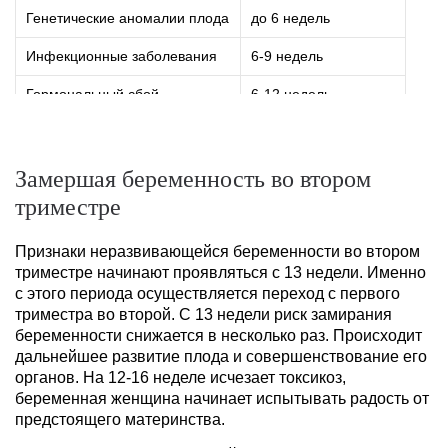
Генетические аномалии плода
до 6 недель
Инфекционные заболевания
6-9 недель
Гормональный сбой
6-12 недель
Иммунологические нарушения
9-12 недель
Патология системы гемостаза
10-12 недель и более
Замершая беременность во втором
триместре
Признаки неразвивающейся беременности во втором
триместре начинают проявляться с 13 недели. Именно
с этого периода осуществляется переход с первого
триместра во второй. С 13 недели риск замирания
беременности снижается в несколько раз. Происходит
дальнейшее развитие плода и совершенствование его
органов. На 12-16 неделе исчезает токсикоз,
беременная женщина начинает испытывать радость от
предстоящего материнства.