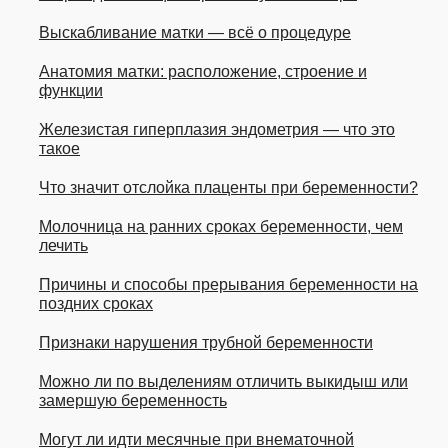
Выскабливание матки — всё о процедуре
Анатомия матки: расположение, строение и
функции
Железистая гиперплазия эндометрия — что это
такое
Что значит отслойка плаценты при беременности?
Молочница на ранних сроках беременности, чем
лечить
Причины и способы прерывания беременности на
поздних сроках
Признаки нарушения трубной беременности
Можно ли по выделениям отличить выкидыш или
замершую беременность
Могут ли идти месячные при внематочной