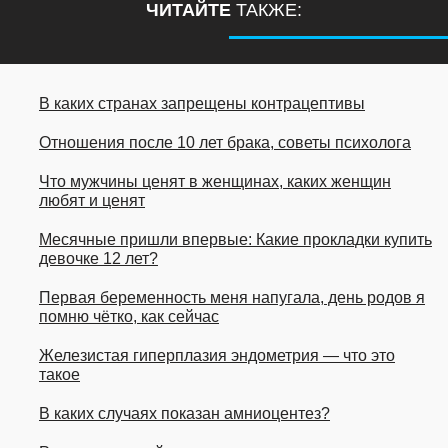
ЧИТАЙТЕ
ТАКЖЕ:
В каких странах запрещены контрацептивы
Отношения после 10 лет брака, советы психолога
Что мужчины ценят в женщинах, каких женщин
любят и ценят
Месячные пришли впервые: Какие прокладки купить
девочке 12 лет?
Первая беременность меня напугала, день родов я
помню чётко, как сейчас
Железистая гиперплазия эндометрия — что это
такое
В каких случаях показан амниоцентез?