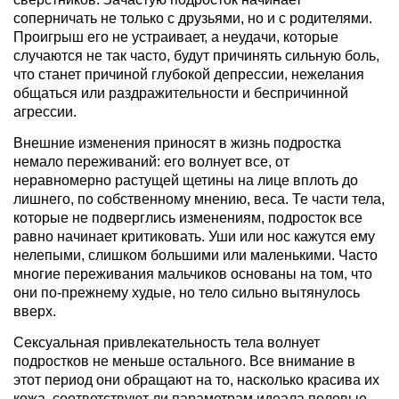
соперничать не только с друзьями, но и с родителями.
Проигрыш его не устраивает, а неудачи, которые
случаются не так часто, будут причинять сильную боль,
что станет причиной глубокой депрессии, нежелания
общаться или раздражительности и беспричинной
агрессии.
Внешние изменения приносят в жизнь подростка
немало переживаний: его волнует все, от
неравномерно растущей щетины на лице вплоть до
лишнего, по собственному мнению, веса. Те части тела,
которые не подверглись изменениям, подросток все
равно начинает критиковать. Уши или нос кажутся ему
нелепыми, слишком большими или маленькими. Часто
многие переживания мальчиков основаны на том, что
они по-прежнему худые, но тело сильно вытянулось
вверх.
Сексуальная привлекательность тела волнует
подростков не меньше остального. Все внимание в
этот период они обращают на то, насколько красива их
кожа, соответствуют ли параметрам идеала половые