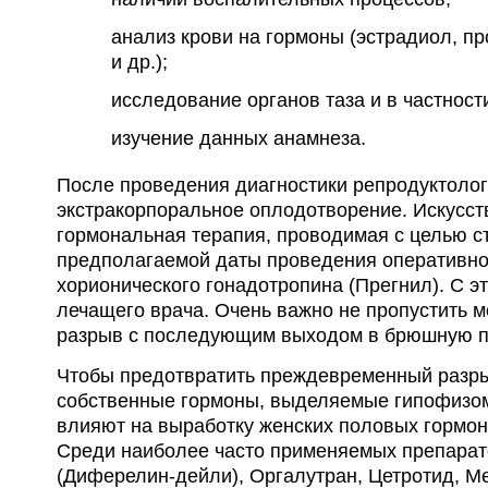
анализ крови на гормоны (эстрадиол, про
и др.);
исследование органов таза и в частност
изучение данных анамнеза.
После проведения диагностики репродуктолог 
экстракорпоральное оплодотворение. Искусс
гормональная терапия, проводимая с целью с
предполагаемой даты проведения оперативног
хорионического гонадотропина (Прегнил). С э
лечащего врача. Очень важно не пропустить 
разрыв с последующим выходом в брюшную п
Чтобы предотвратить преждевременный разры
собственные гормоны, выделяемые гипофизом
влияют на выработку женских половых гормоно
Среди наиболее часто применяемых препарат
(Диферелин-дейли), Оргалутран, Цетротид, М