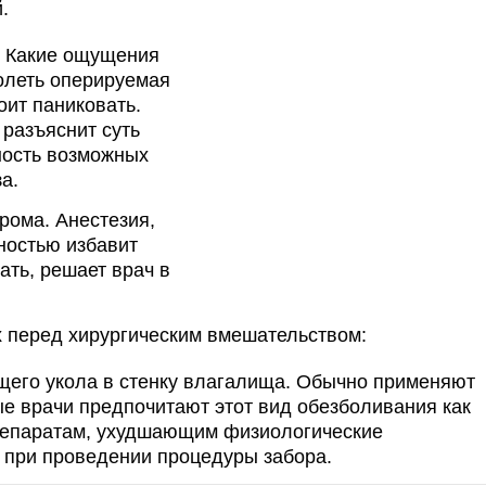
.
? Какие ощущения
болеть оперируемая
оит паниковать.
 разъяснит суть
ность возможных
а.
рома. Анестезия,
ностью избавит
ать, решает врач в
 перед хирургическим вмешательством:
щего укола в стенку влагалища. Обычно применяют
е врачи предпочитают этот вид обезболивания как
репаратам, ухудшающим физиологические
 при проведении процедуры забора.