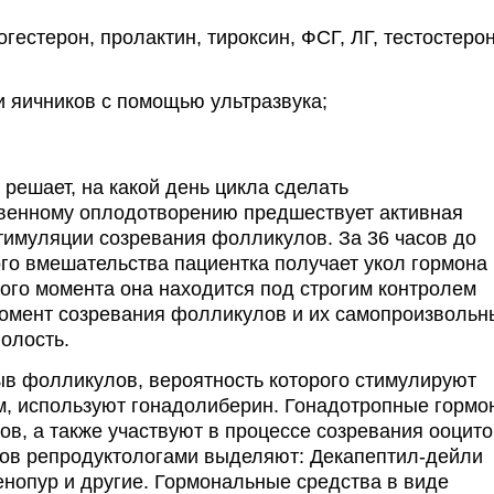
гестерон, пролактин, тироксин, ФСГ, ЛГ, тестостеро
и яичников с помощью ультразвука;
решает, на какой день цикла сделать
твенному оплодотворению предшествует активная
тимуляции созревания фолликулов. За 36 часов до
о вмешательства пациентка получает укол гормона
того момента она находится под строгим контролем
момент созревания фолликулов и их самопроизвольн
олость.
в фолликулов, вероятность которого стимулируют
, используют гонадолиберин. Гонадотропные гормо
в, а также участвуют в процессе созревания ооцито
ов репродуктологами выделяют: Декапептил-дейли
енопур и другие. Гормональные средства в виде