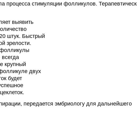
ала процесса стимуляции фолликулов. Терапевтичес
ляет выявить
Количество
20 штук. Быстрый
ой зрелости.
е фолликулы
 всегда
е крупный
 фолликуле двух
ок будет
успешное
цеклеток.
пирации, передается эмбриологу для дальнейшего