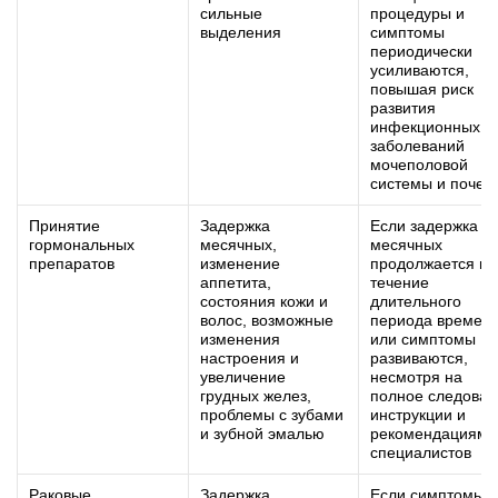
сильные
процедуры и
выделения
симптомы
периодически
усиливаются,
повышая риск
развития
инфекционных
заболеваний
мочеполовой
системы и почек
Принятие
Задержка
Если задержка
гормональных
месячных,
месячных
препаратов
изменение
продолжается в
аппетита,
течение
состояния кожи и
длительного
волос, возможные
периода времен
изменения
или симптомы
настроения и
развиваются,
увеличение
несмотря на
грудных желез,
полное следован
проблемы с зубами
инструкции и
и зубной эмалью
рекомендациям
специалистов
Раковые
Задержка
Если симптомы