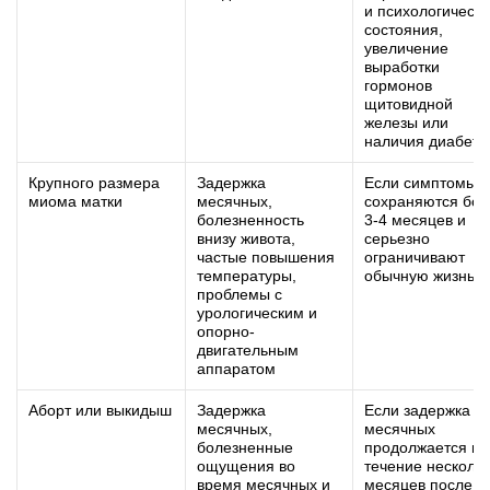
и психологическо
состояния,
увеличение
выработки
гормонов
щитовидной
железы или
наличия диабета
Крупного размера
Задержка
Если симптомы
миома матки
месячных,
сохраняются бол
болезненность
3-4 месяцев и
внизу живота,
серьезно
частые повышения
ограничивают
температуры,
обычную жизнь
проблемы с
урологическим и
опорно-
двигательным
аппаратом
Аборт или выкидыш
Задержка
Если задержка
месячных,
месячных
болезненные
продолжается в
ощущения во
течение несколь
время месячных и
месяцев после