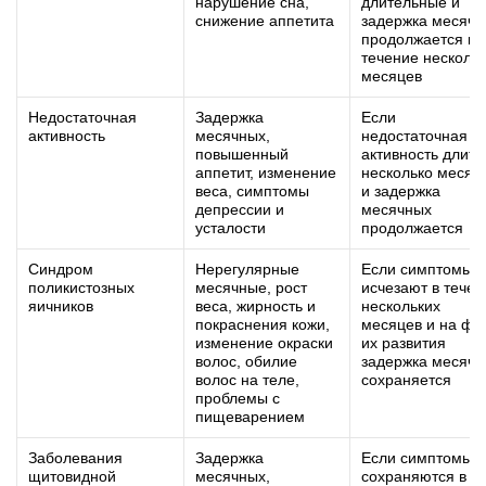
нарушение сна,
длительные и
снижение аппетита
задержка месячн
продолжается в
течение несколь
месяцев
Недостаточная
Задержка
Если
активность
месячных,
недостаточная
повышенный
активность длитс
аппетит, изменение
несколько месяц
веса, симптомы
и задержка
депрессии и
месячных
усталости
продолжается
Синдром
Нерегулярные
Если симптомы 
поликистозных
месячные, рост
исчезают в течен
яичников
веса, жирность и
нескольких
покраснения кожи,
месяцев и на фо
изменение окраски
их развития
волос, обилие
задержка месячн
волос на теле,
сохраняется
проблемы с
пищеварением
Заболевания
Задержка
Если симптомы
щитовидной
месячных,
сохраняются в