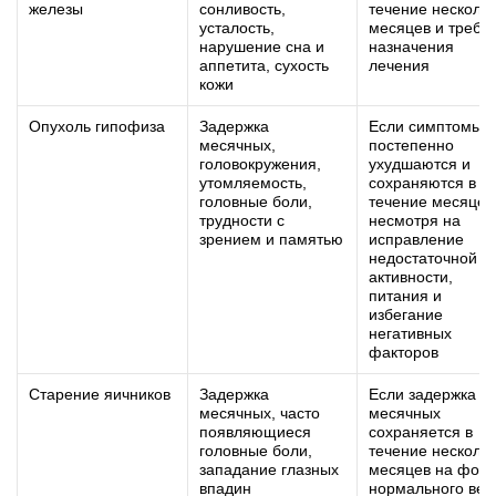
железы
сонливость,
течение несколь
усталость,
месяцев и требу
нарушение сна и
назначения
аппетита, сухость
лечения
кожи
Опухоль гипофиза
Задержка
Если симптомы
месячных,
постепенно
головокружения,
ухудшаются и
утомляемость,
сохраняются в
головные боли,
течение месяцев
трудности с
несмотря на
зрением и памятью
исправление
недостаточной
активности,
питания и
избегание
негативных
факторов
Старение яичников
Задержка
Если задержка
месячных, часто
месячных
появляющиеся
сохраняется в
головные боли,
течение несколь
западание глазных
месяцев на фон
впадин
нормального вес