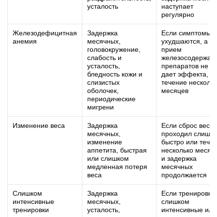
усталость
наступает
регулярно
Железодефицитная
Задержка
Если симптомы
анемия
месячных,
ухудшаются, а
головокружение,
прием
слабость и
железосодержащ
усталость,
препаратов не
бледность кожи и
дает эффекта, в
слизистых
течение несколь
оболочек,
месяцев
периодические
мигрени
Изменение веса
Задержка
Если сброс веса
месячных,
проходил слишк
изменение
быстро или течет
аппетита, быстрая
несколько месяц
или слишком
и задержка
медленная потеря
месячных
веса
продолжается
Слишком
Задержка
Если тренировки
интенсивные
месячных,
слишком
тренировки
усталость,
интенсивные или