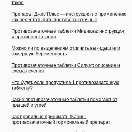
такое
Препарат Джес Плюс — инструкция по применению,
как перестать пить противозачаточные
Противозачаточные таблетки Мидиана: инструкция
и противопоказания
Можно ли по выделениям отличить выкидыш или
замершую беременность
Противозачаточные таблетки Силуэт: описание и
схема лечения
Что будет, если пропустила 1 противозачаточную
таблетку?
Какие противозачаточные таблетки помогают от
прыщей и угрей
Как правильно принимать Жанин:
противозачаточный гормональный препарат