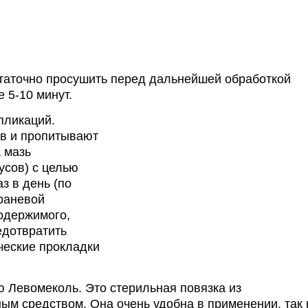
аточно просушить перед дальнейшей обработкой
 5-10 минут.
пликаций.
ев и пропитывают
 мазь
усов) с целью
з в день (по
раневой
содержимого,
едотвратить
ческие прокладки
ю Левомеколь. Это стерильная повязка из
ным средством. Она очень удобна в применении, так 