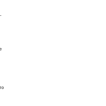
-
е
го