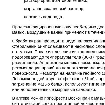
раствор бриллиантовой зелени;
марганцовокалиевый раствор;
перекись водорода.
Продезинфицированную зону необходимо дост
мазью. Воздушные ванны применяют в течение
Обработку ран проводят в виде наложения ап
Стерильный бинт слаживают в несколько сло
его мазью. После извлечения из холодильника
подогревают до температуры тела (36-37 град
размягчения. Аппликации меняют несколько ра
рекомендации врача) до полного заживления 
поверхности. Несмотря на наличие гнойного 
Левомеколь действует эффективно. Чтобы пр
загрязнение мазью белья, используют гигиени
или дополнительные марлевые салфетки.
В аптеке можно приобрести ВоскоПран с мазь
синтетической сетки, пропитанной лекарствен