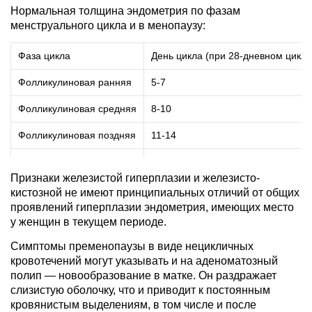
Нормальная толщина эндометрия по фазам
менструального цикла и в менопаузу:
Фаза цикла
День цикла (при 28-дневном цикле
Фолликулиновая ранняя
5-7
Фолликулиновая средняя
8-10
Фолликулиновая поздняя
11-14
Лютеиновая ранняя
15-18
Признаки железистой гиперплазии и железисто-
Лютеиновая средняя
19-23
кистозной не имеют принципиальных отличий от общих
проявлений гиперплазии эндометрия, имеющих место
Лютеиновая поздняя
24-27
у женщин в текущем периоде.
Менопауза
—
Симптомы пременопаузы в виде нецикличных
кровотечений могут указывать и на аденоматозный
полип — новообразование в матке. Он раздражает
слизистую оболочку, что и приводит к постоянным
кровянистым выделениям, в том числе и после