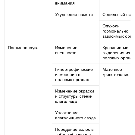
внимания
Ухудшение памяти
Сенильный псих
Опухоли
гормонально
зависимых орга
Постменопауза
Изменение
Кровянистые
внешности
выделения из
половых органо
Гипертрофические
Маточное
изменения в
кровотечение
половых органах
Изменение окраски
и структуры стенки
влагалища
Уплотнение
влагалищного свода
Поредение волос в
лобковой зоне и в