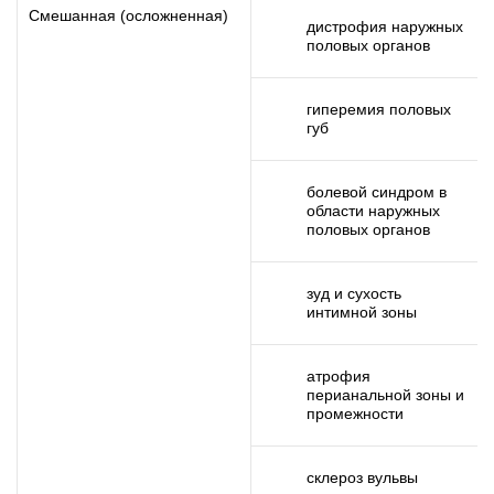
Смешанная (осложненная)
дистрофия наружных
половых органов
гиперемия половых
губ
болевой синдром в
области наружных
половых органов
зуд и сухость
интимной зоны
атрофия
перианальной зоны и
промежности
склероз вульвы