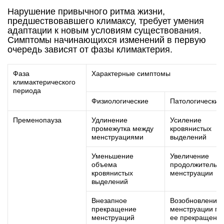
Нарушение привычного ритма жизни,
предшествовавшего климаксу, требует умения
адаптации к новым условиям существования.
Симптомы начинающихся изменений в первую
очередь зависят от фазы климактерия.
Фаза
Характерные симптомы
климактерического
периода
Физиологические
Патологические
Пременопауза
Удлинение
Усиление
промежутка между
кровянистых
менструациями
выделений
Уменьшение
Увеличение
объема
продолжительно
кровянистых
менструации
выделений
Внезапное
Возобновление
прекращение
менструации по
менструаций
ее прекращени