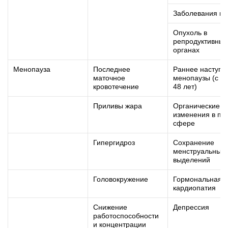
Заболевания ма
Опухоль в
репродуктивных
органах
Менопауза
Последнее
Раннее наступл
маточное
менопаузы (с 38
кровотечение
48 лет)
Приливы жара
Органические
изменения в по
сфере
Гипергидроз
Сохранение
менструальных
выделений
Головокружение
Гормональная
кардиопатия
Снижение
Депрессия
работоспособности
и концентрации