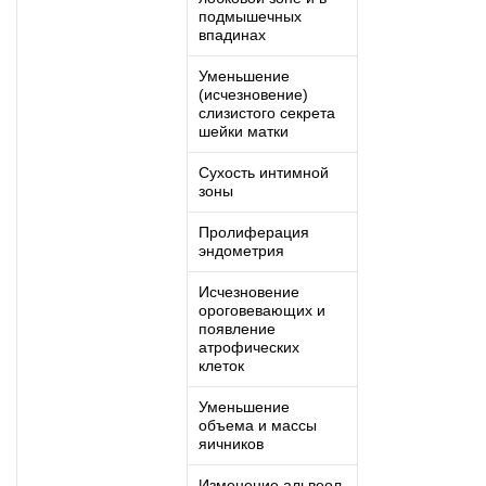
подмышечных
впадинах
Уменьшение
(исчезновение)
слизистого секрета
шейки матки
Сухость интимной
зоны
Пролиферация
эндометрия
Исчезновение
ороговевающих и
появление
атрофических
клеток
Уменьшение
объема и массы
яичников
Изменение альвеол