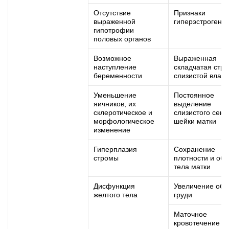
Отсутствие
Признаки
выраженной
гиперэстрогени
гипотрофии
половых органов
Возможное
Выраженная
наступление
складчатая стру
беременности
слизистой влаг
Уменьшение
Постоянное
яичников, их
выделение
склеротическое и
слизистого секр
морфологическое
шейки матки
изменение
Гиперплазия
Сохранение
стромы
плотности и об
тела матки
Дисфункция
Увеличение об
желтого тела
груди
Маточное
кровотечение