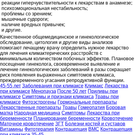
реакции гиперчувствительности к лекарствам в анамнезе;
психоэмоциональная нестабильность;
проблемы со зрением;
мышечные судороги;
наличие вредных привычек;
и другие.
Качественное общемедицинское и гинекологическое
обследование, цитология и другие виды анализов
помогают лечащему врачу определить нужное лекарство
для лечения климактерических расстройств с
минимальным количеством побочных эффектов. Плановое
посещение гинеколога, своевременное выявление и
лечение гинекологических заболеваний в разы сокращает
риск появления выраженных симптомов климакса,
преждевременного угасания репродуктивной функции.
45-55 лет
Заболевания при климаксе
Климакс
Лекарства
при климаксе
Менопауза
После 50 лет
Приливы при
климаксе
Симптомы и признаки климакса
Травы при
климаксе
Фитоэстрогены
Гормональные препараты
Лекарственные препараты
Травы
Гомеопатия
Боровая
матка
Народная медицина
Симптомы
Лекарства при
беременности
Планирование беременности
Кровотечение
Маточное кровотечение
ЗГТ
Болезни костей и суставов
Витамины
Фитотерапия
Контрацепция
ВМС
Контрацепция
при климаксе
35-45