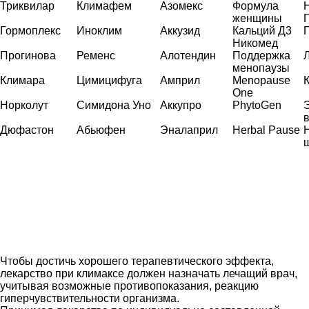
Триквилар
Климафем
Азомекс
Формула
женщины
Гормоплекс
Иноклим
Аккузид
Кальций Д3
Никомед
Прогинова
Ременс
Алотендин
Поддержка
менопаузы
Климара
Цимицифуга
Амприл
Menopause
One
Норколут
Симидона Уно
Аккупро
PhytoGen
Дюфастон
Абьюфен
Эналаприл
Herbal Pause
Чтобы достичь хорошего терапевтического эффекта,
лекарство при климаксе должен назначать лечащий врач,
учитывая возможные противопоказания, реакцию
гиперчувствительности организма.