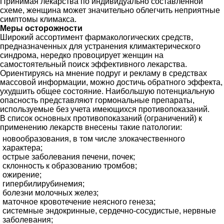
Принимая лекарства по индивидуально составленной
схеме, женщина может значительно облегчить неприятные
симптомы климакса.
Меры осторожности
Широкий ассортимент фармакологических средств,
предназначенных для устранения климактерического
синдрома, нередко провоцирует женщин на
самостоятельный поиск эффективного лекарства.
Ориентируясь на мнение подруг и рекламу в средствах
массовой информации, можно достичь обратного эффекта,
ухудшить общее состояние. Наибольшую потенциальную
опасность представляют гормональные препараты,
используемые без учета имеющихся противопоказаний.
В список основных противопоказаний (ограничений) к
применению лекарств внесены такие патологии:
новообразования, в том числе злокачественного
характера;
острые заболевания печени, почек;
склонность к образованию тромбов;
ожирение;
гипербилирубинемия;
болезни молочных желез;
маточное кровотечение неясного генеза;
системные эндокринные, сердечно-сосудистые, нервные
заболевания;