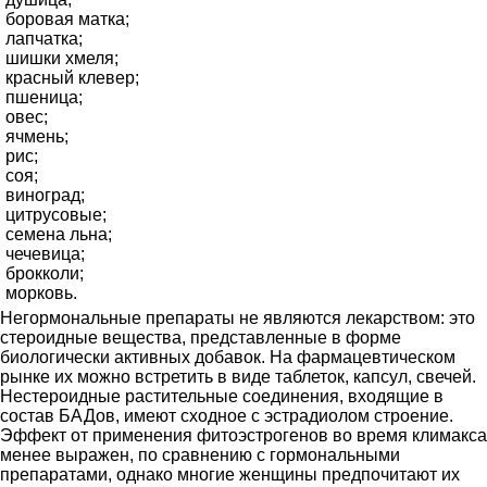
боровая матка;
лапчатка;
шишки хмеля;
красный клевер;
пшеница;
овес;
ячмень;
рис;
соя;
виноград;
цитрусовые;
семена льна;
чечевица;
брокколи;
морковь.
Негормональные препараты не являются лекарством: это
стероидные вещества, представленные в форме
биологически активных добавок. На фармацевтическом
рынке их можно встретить в виде таблеток, капсул, свечей.
Нестероидные растительные соединения, входящие в
состав БАДов, имеют сходное с эстрадиолом строение.
Эффект от применения фитоэстрогенов во время климакса
менее выражен, по сравнению с гормональными
препаратами, однако многие женщины предпочитают их