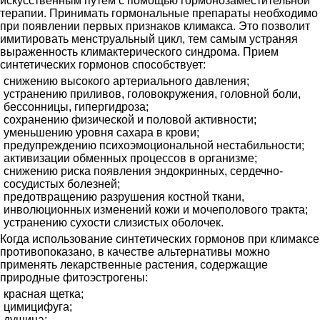
искусственным путем с помощью гормонозаместительной
терапии. Принимать гормональные препараты необходимо
при появлении первых признаков климакса. Это позволит
имитировать менструальный цикл, тем самым устраняя
выраженность климактерического синдрома. Прием
синтетических гормонов способствует:
снижению высокого артериального давления;
устранению приливов, головокружения, головной боли,
бессонницы, гипергидроза;
сохранению физической и половой активности;
уменьшению уровня сахара в крови;
предупреждению психоэмоциональной нестабильности;
активизации обменных процессов в организме;
снижению риска появления эндокринных, сердечно-
сосудистых болезней;
предотвращению разрушения костной ткани,
инволюционных изменений кожи и мочеполового тракта;
устранению сухости слизистых оболочек.
Когда использование синтетических гормонов при климаксе
противопоказано, в качестве альтернативы можно
применять лекарственные растения, содержащие
природные фитоэстрогены:
красная щетка;
цимицифуга;
душица;