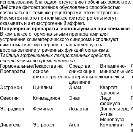
использование благодаря отсутствию побочных эффектов.
Действие фитоэстрогенов обусловлено способностью
связываться с теми же рецепторами, что и эстрогены.
Несмотря на это при климаксе фитоэстрогены могут
оказывать и антиэстрогенный эффект.
Популярные препараты, используемые при климаксе
В комплексе с гормональными препаратами для
устранения климактерического синдрома используют
симптоматическую терапию, направленную на
восстановление утраченных функций организма.
Таблица эффективных лекарственных средств,
используемых во время климакса
Гормональные
Лекарства на
Средства,
Витаминно-
Препараты
основе
снижающие
минеральные
фитоэстрогенов
артериальное
комплексы
давление
Эстрамон
Ци-Клим
Энам
Квартет
здоровья
Овестин
Климадинон
Энап
Леди
формула
Эстрадиол
Феминал
Лозартан
Доппельгерц
Актив
Менопауза
Дивигель
Эстровэл
Аген
Компливит