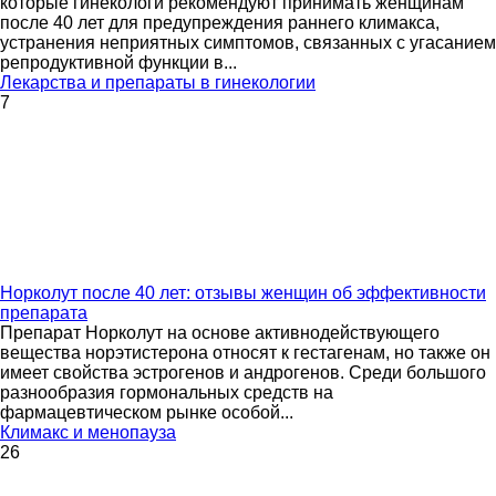
которые гинекологи рекомендуют принимать женщинам
после 40 лет для предупреждения раннего климакса,
устранения неприятных симптомов, связанных с угасанием
репродуктивной функции в...
Лекарства и препараты в гинекологии
7
Норколут после 40 лет: отзывы женщин об эффективности
препарата
Препарат Норколут на основе активнодействующего
вещества норэтистерона относят к гестагенам, но также он
имеет свойства эстрогенов и андрогенов. Среди большого
разнообразия гормональных средств на
фармацевтическом рынке особой...
Климакс и менопауза
26