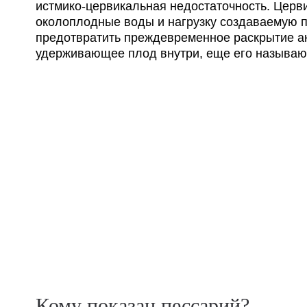
истмико-цервикальная недостаточность. Церв
околоплодные воды и нагрузку создаваемую п
предотвратить преждевременное раскрытие ак
удерживающее плод внутри, еще его называют
Кому показан пессарий?