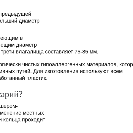
 предыдущей
больший диаметр
меющим в
меющим диаметр
 трети влагалища составляет 75-85 мм.
огически чистых гипоаллергенных материалов, кото
ивных путей. Для изготовления используют всем
аботанный пластик.
сарий?
ушером-
именение местных
и кольца проходит