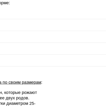
орме:
а по своим размерам
:
н, которые рожают
ее двух родов.
тки диаметром 25-