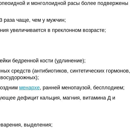
опеоидной и монголоидной расы более подвержены
 раза чаще, чем у мужчин;
ния увеличивается в преклонном возрасте;
ейки бедренной кости (удлинение);
ых средств (антибиотиков, синтетических гормонов
ивосудорожных);
поздним
менархе
, ранней менопаузой, бесплодием;
ующее дефицит кальция, магния, витамина Д и
варения, выделения;