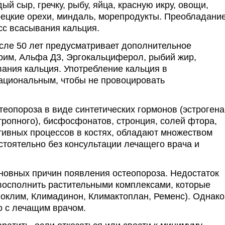
й сыр, гречку, рыбу, яйца, красную икру, овощи,
рецкие орехи, миндаль, морепродукты. Преобладани
сс всасывания кальция.
сле 50 лет предусматривает дополнительное
рим, Альфа Д3, Эргокальциферол, рыбий жир,
ания кальция. Употребление кальция в
ациональным, чтобы не провоцировать
еопороза в виде синтетических гормонов (эстрогена
тропного), бисфосфонатов, стронция, солей фтора,
тивных процессов в костях, обладают множеством
тоятельно без консультации лечащего врача и
сновных причин появления остеопороза. Недостаток
восполнить растительными комплексами, которые
оклим, Климадинон, Климактоплан, Ременс). Однако
о с лечащим врачом.