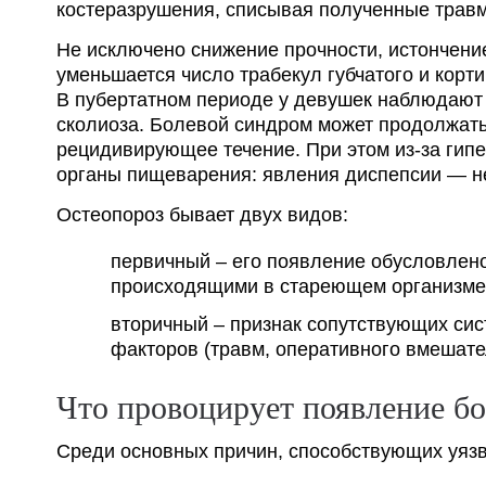
костеразрушения, списывая полученные травм
Не исключено снижение прочности, истончение
уменьшается число трабекул губчатого и корт
В пубертатном периоде у девушек наблюдают 
сколиоза. Болевой синдром может продолжатьс
рецидивирующее течение. При этом из-за гипе
органы пищеварения: явления диспепсии — не
Остеопороз бывает двух видов:
первичный – его появление обусловлен
происходящими в стареющем организме
вторичный – признак сопутствующих си
факторов (травм, оперативного вмешате
Что провоцирует появление б
Среди основных причин, способствующих уязв