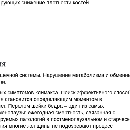
ирующих снижение плотности костей.
ия
мышечной системы. Нарушение метаболизма и обменн
ни.
ных симптомов климакса. Поиск эффективного спосо
ия становится определяющим моментом в
ет. Перелом шейки бедра – один из самых
енопаузы: ежегодная смертность, связанная с
ируемых патологий в постменопаузальном и старчес
ания многие женщины не подозревают процесс