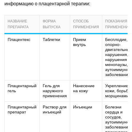
информацию о плацентарной терапии:
НАЗВАНИЕ
ФОРМА
СПОСОБ
ПОКАЗАНИЯ К
ПРЕПАРАТА
ВЫПУСКА
ПРИМЕНЕНИЯ
ПРИМЕНЕНИЮ
Плацентекс
Таблетки
Прием
Бесплодие,
внутрь
опорно-
двигательные
нарушения,
нарушения
менопаузы,
аутоиммунны
заболевания
Плацентарный
Гель для
Нанесение
Укрепление
гель
наружного
на кожу
кожи, борьба 
применения
морщинами
Плацентарный
Раствор для
Инъекции
Болезни
препарат
инъекций
сердца и
сосудов,
аутоиммунны
заболевания,
психические