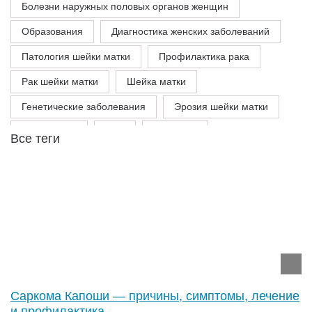
Болезни наружных половых органов женщин
Образования
Диагностика женских заболеваний
Патология шейки матки
Профилактика рака
Рак шейки матки
Шейка матки
Генетические заболевания
Эрозия шейки матки
Вакцинация
ВПЧ
Девочкам
Саркома Капоши — причины, симптомы, лечение
и профилактика