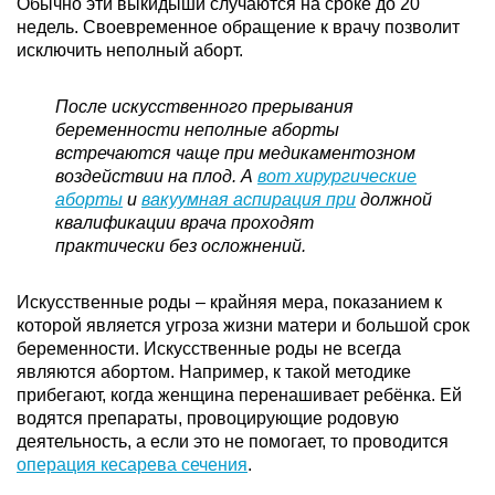
Обычно эти выкидыши случаются на сроке до 20
недель. Своевременное обращение к врачу позволит
исключить неполный аборт.
После искусственного прерывания
беременности неполные аборты
встречаются чаще при медикаментозном
воздействии на плод. А
вот хирургические
аборты
и
вакуумная аспирация при
должной
квалификации врача проходят
практически без осложнений.
Искусственные роды – крайняя мера, показанием к
которой является угроза жизни матери и большой срок
беременности. Искусственные роды не всегда
являются абортом. Например, к такой методике
прибегают, когда женщина перенашивает ребёнка. Ей
водятся препараты, провоцирующие родовую
деятельность, а если это не помогает, то проводится
операция кесарева сечения
.