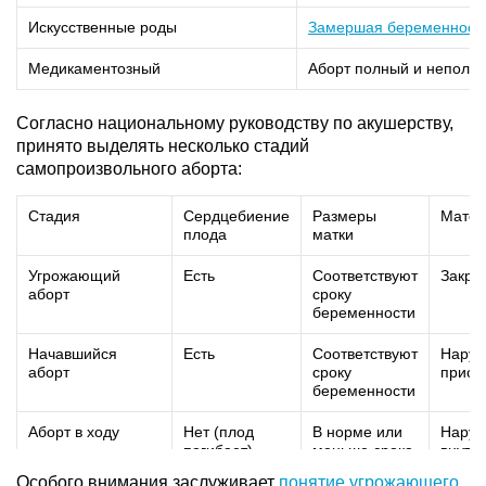
Искусственные роды
Замершая беременност
Медикаментозный
Аборт полный и неполн
Согласно национальному руководству по акушерству,
принято выделять несколько стадий
самопроизвольного аборта:
Стадия
Сердцебиение
Размеры
Маточ
плода
матки
Угрожающий
Есть
Соответствуют
Закры
аборт
сроку
беременности
Начавшийся
Есть
Соответствуют
Наруж
аборт
сроку
приот
беременности
Аборт в ходу
Нет (плод
В норме или
Наруж
погибает)
меньше срока
внутр
беременности
откры
Особого внимания заслуживает
понятие угрожающего