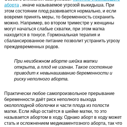
аборта
, иначе называемое угрозой выкидыша. При
этом состоянии плод развивается нормально, и если
Неполный аборт
Нет
Меньше срока
Наруж
(задержка частей
беременности
внутр
вовремя принять меры, то беременность сохранить
плодного яйца в
откры
можно. Например, во втором триместре у женщины
матке)
могут начаться слабые схватки, при этом матка
находится в тонусе. Гормональная терапия и
Полный аборт
Нет
Меньше срока
Внутр
сбалансированное питание позволит устранить угрозу
(плодное яйцо
беременности
закрыт
полностью
наруж
преждевременных родов.
выходит из матки)
может
приот
При неизбежном аборте шейка матки
открыта, а плод не изгнан. Такое состояние
приводит к невынашиванию беременности и
риску неполного аборта.
Практически любое самопроизвольное прерывание
беременности даёт риск неполного выхода
околоплодной оболочки и части плода из полости
матки. Если яйцо остаётся в шейке матки, то это
называется абортом в ходу. Однако аборт в ходу может
стать и осложнением медикаментозного аборта, так что